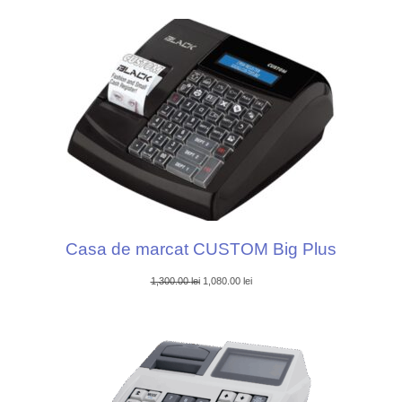
Casa de marcat CUSTOM Big Plus
Prețul
Prețul
1,300.00
lei
1,080.00
lei
inițial
curent
a
este:
fost:
1,080.00 lei.
1,300.00 lei.