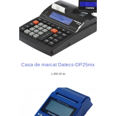
Casa de marcat Datecs-DP25mx
1,480.00
lei